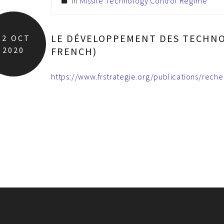
In
Missile Technology Control Regime
LE DÉVELOPPEMENT DES TECHNOL
12
OCT
2020
FRENCH)
https://www.frstrategie.org/publications/re