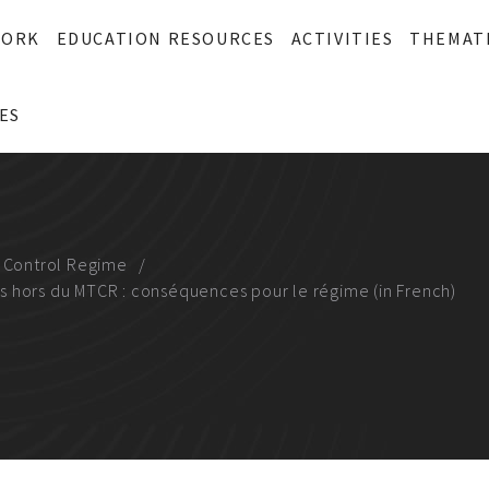
WORK
EDUCATION RESOURCES
ACTIVITIES
THEMAT
ES
y Control Regime
 hors du MTCR : conséquences pour le régime (in French)