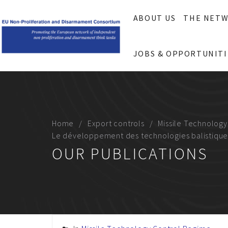
ABOUT US
THE NET
JOBS & OPPORTUNITI
Home
Export controls
Missile Technolog
Le développement des technologies balistiques
OUR PUBLICATIONS